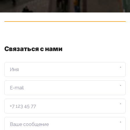
Связаться с нами
*
*
*
*