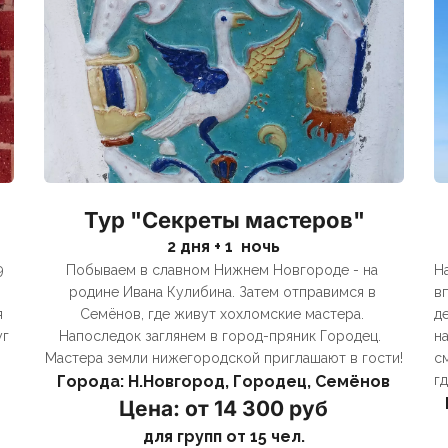
Тур "Секреты мастеров"
2 дня + 1  ночь
 
Побываем в славном Нижнем Новгороде - на 
Н
родине Ивана Кулибина. Затем отправимся в 
в
 
Семёнов, где живут хохломские мастера. 
д
г 
Напоследок заглянем в город-пряник Городец.  
н
Мастера земли нижегородской приглашают в гости!
с
Города: Н.Новгород, Городец, Семёнов
г
Цена: от 14 300 руб
для групп от 15 чел.